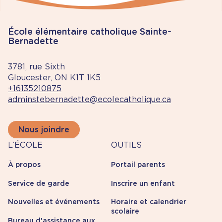
de la nouvelle année scolaire par notre
équipe informatique. Vous pourrez vous y
connecter dès vendredi. Merci de votre
École élémentaire catholique Sainte-
compréhension.
Bernadette
3781, rue Sixth
Gloucester, ON K1T 1K5
+16135210875
adminstebernadette@ecolecatholique.ca
Nous joindre
À
Outils
L’ÉCOLE
OUTILS
propos
À propos
Portail parents
Service de garde
Inscrire un enfant
Nouvelles et événements
Horaire et calendrier
scolaire
Bureau d'assistance aux