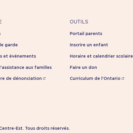
Outils
E
OUTILS
s
Portail parents
opos
de garde
Inscrire un enfant
es et événements
Horaire et calendrier scolaire
'assistance aux familles
Faire un don
re de dénonciation
Curriculum de l'Ontario
Informat
entre-Est. Tous droits réservés.