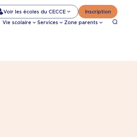
Na
Voir les écoles du CECCE
Inscription
Nav
Open sea
Vie scolaire
Services
Zone parents
se
pri