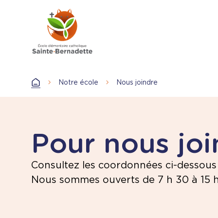
Aller
au
contenu
principal
Notre école
Nous joindre
Accueil
Pour nous joi
Consultez les coordonnées ci-dessous
Nous sommes ouverts de 7 h 30 à 15 h