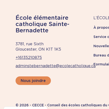
À
École élémentaire
L’ÉCOL
catholique Sainte-
À propo
pr
Bernadette
Service 
3781, rue Sixth
Nouvell
Gloucester, ON K1T 1K5
Bureau d
+16135210875
Formulai
adminstebernadette@ecolecatholique.ca
Nous joindre
© 2026 - CECCE - Conseil des écoles catholiques du C