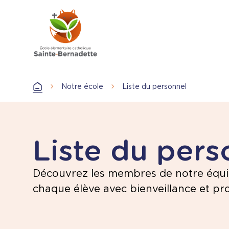
Aller
au
contenu
principal
Notre école
Liste du personnel
Accueil
Liste du pers
Découvrez les membres de notre équ
chaque élève avec bienveillance et pr